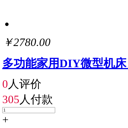
￥2780.00
多功能家用DIY微型机
0
人评价
305
人付款
+