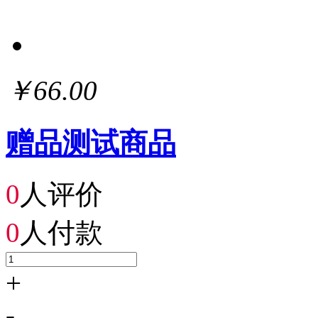
￥66.00
赠品测试商品
0
人评价
0
人付款
+
-