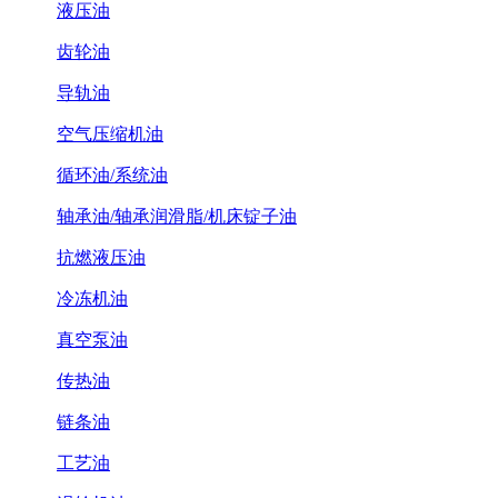
液压油
齿轮油
导轨油
空气压缩机油
循环油/系统油
轴承油/轴承润滑脂/机床锭子油
抗燃液压油
冷冻机油
真空泵油
传热油
链条油
工艺油