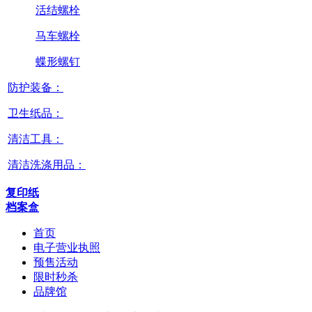
活结螺栓
马车螺栓
蝶形螺钉
防护装备：
卫生纸品：
清洁工具：
清洁洗涤用品：
复印纸
档案盒
首页
电子营业执照
预售活动
限时秒杀
品牌馆