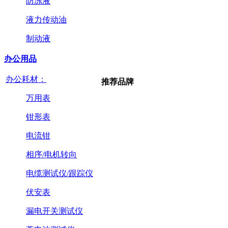
防冻液
液力传动油
制动液
办公用品
办公耗材：
推荐品牌
万用表
钳形表
电流钳
相序/电机转向
电缆测试仪/跟踪仪
伏安表
漏电开关测试仪