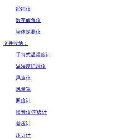
经纬仪
数字倾角仪
墙体探测仪
文件收纳：
手持式温湿度计
温湿度记录仪
风速仪
风量罩
照度计
噪音仪/声级计
差压计
压力计