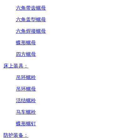
六角带齿螺母
六角盖型螺母
六角焊接螺母
蝶形螺母
四方螺母
床上装具：
吊环螺栓
吊环螺母
活结螺栓
马车螺栓
蝶形螺钉
防护装备：