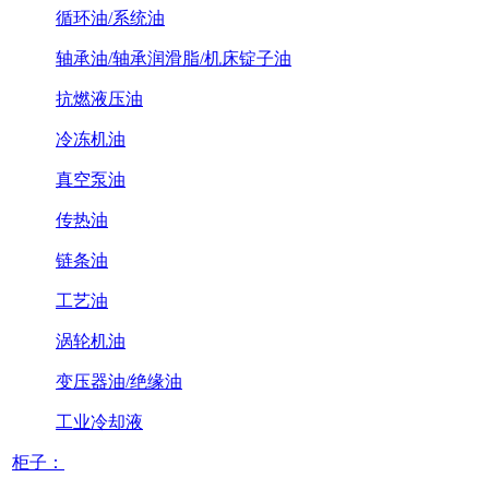
循环油/系统油
轴承油/轴承润滑脂/机床锭子油
抗燃液压油
冷冻机油
真空泵油
传热油
链条油
工艺油
涡轮机油
变压器油/绝缘油
工业冷却液
柜子：