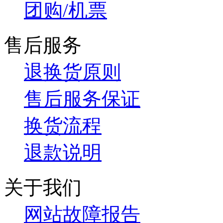
团购/机票
售后服务
退换货原则
售后服务保证
换货流程
退款说明
关于我们
网站故障报告