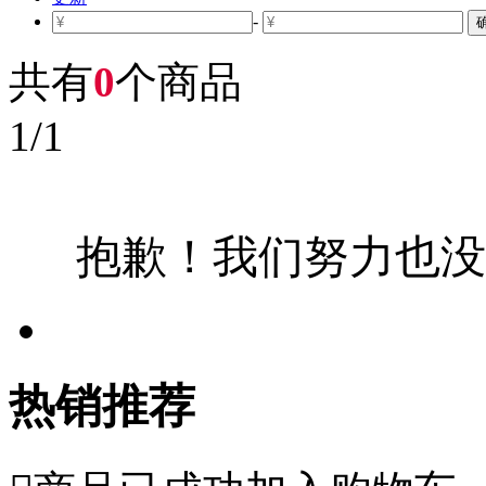
-
共有
0
个商品
1
/
1
抱歉！我们努力也没
热销推荐