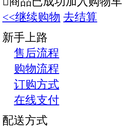

商品已成功加入购物车
<<继续购物
去结算
新手上路
售后流程
购物流程
订购方式
在线支付
配送方式