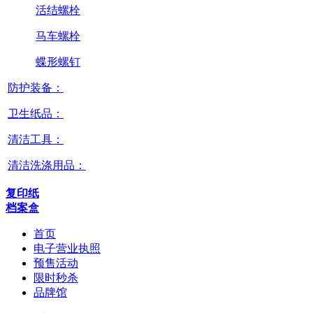
活结螺栓
马车螺栓
蝶形螺钉
防护装备：
卫生纸品：
清洁工具：
清洁洗涤用品：
复印纸
档案盒
首页
电子营业执照
预售活动
限时秒杀
品牌馆