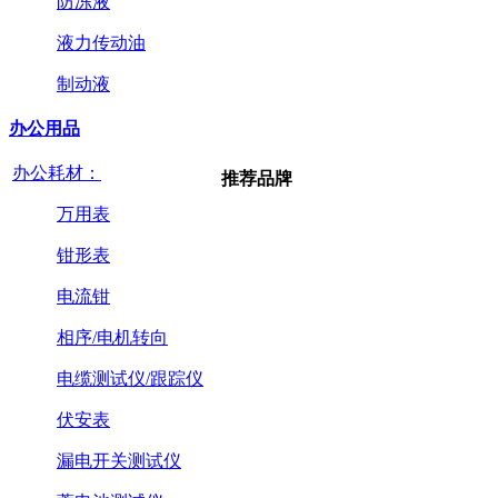
防冻液
液力传动油
制动液
办公用品
办公耗材：
推荐品牌
万用表
钳形表
电流钳
相序/电机转向
电缆测试仪/跟踪仪
伏安表
漏电开关测试仪