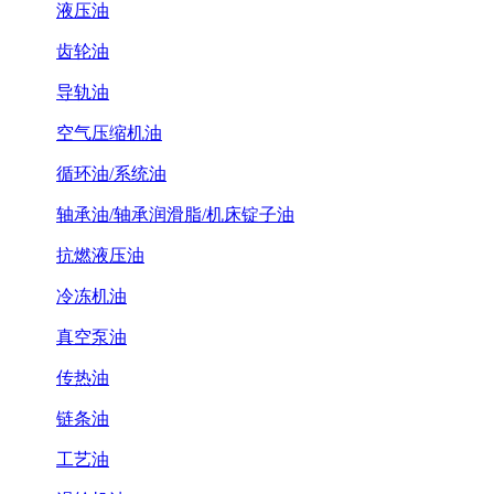
液压油
齿轮油
导轨油
空气压缩机油
循环油/系统油
轴承油/轴承润滑脂/机床锭子油
抗燃液压油
冷冻机油
真空泵油
传热油
链条油
工艺油