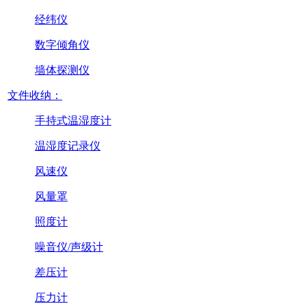
经纬仪
数字倾角仪
墙体探测仪
文件收纳：
手持式温湿度计
温湿度记录仪
风速仪
风量罩
照度计
噪音仪/声级计
差压计
压力计