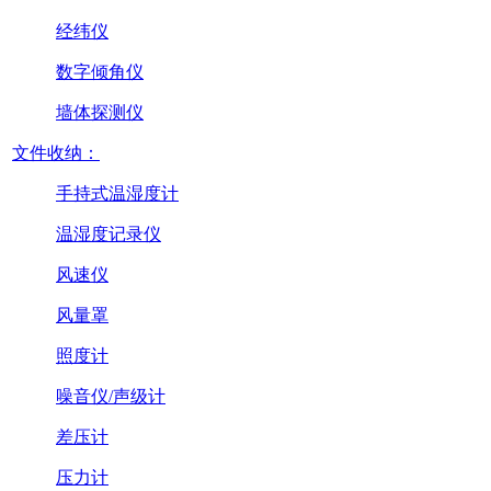
经纬仪
数字倾角仪
墙体探测仪
文件收纳：
手持式温湿度计
温湿度记录仪
风速仪
风量罩
照度计
噪音仪/声级计
差压计
压力计