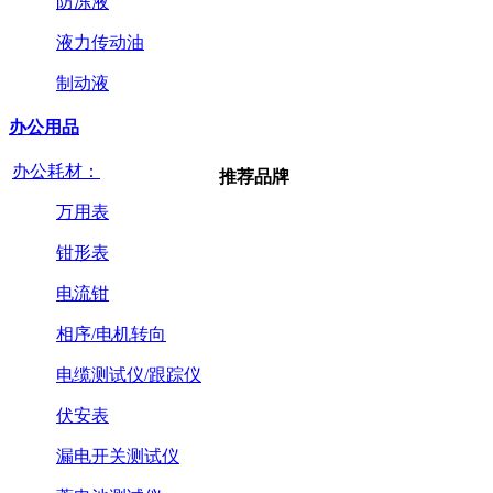
防冻液
液力传动油
制动液
办公用品
办公耗材：
推荐品牌
万用表
钳形表
电流钳
相序/电机转向
电缆测试仪/跟踪仪
伏安表
漏电开关测试仪