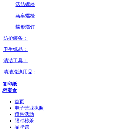
活结螺栓
马车螺栓
蝶形螺钉
防护装备：
卫生纸品：
清洁工具：
清洁洗涤用品：
复印纸
档案盒
首页
电子营业执照
预售活动
限时秒杀
品牌馆