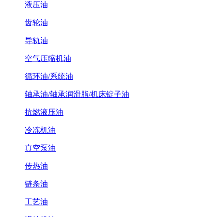
液压油
齿轮油
导轨油
空气压缩机油
循环油/系统油
轴承油/轴承润滑脂/机床锭子油
抗燃液压油
冷冻机油
真空泵油
传热油
链条油
工艺油