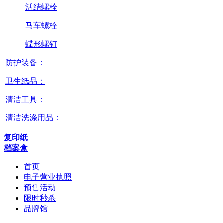
活结螺栓
马车螺栓
蝶形螺钉
防护装备：
卫生纸品：
清洁工具：
清洁洗涤用品：
复印纸
档案盒
首页
电子营业执照
预售活动
限时秒杀
品牌馆