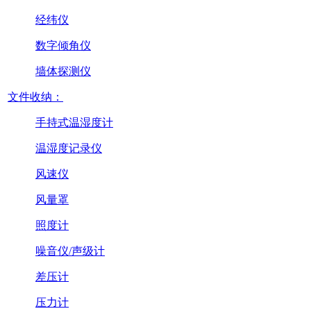
经纬仪
数字倾角仪
墙体探测仪
文件收纳：
手持式温湿度计
温湿度记录仪
风速仪
风量罩
照度计
噪音仪/声级计
差压计
压力计