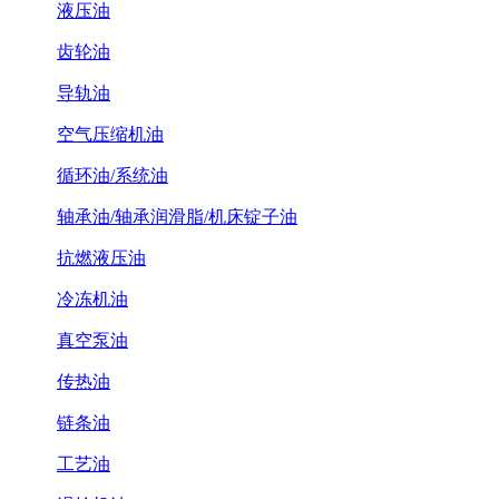
液压油
齿轮油
导轨油
空气压缩机油
循环油/系统油
轴承油/轴承润滑脂/机床锭子油
抗燃液压油
冷冻机油
真空泵油
传热油
链条油
工艺油