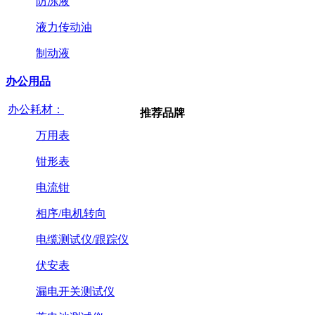
防冻液
液力传动油
制动液
办公用品
办公耗材：
推荐品牌
万用表
钳形表
电流钳
相序/电机转向
电缆测试仪/跟踪仪
伏安表
漏电开关测试仪