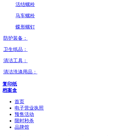
活结螺栓
马车螺栓
蝶形螺钉
防护装备：
卫生纸品：
清洁工具：
清洁洗涤用品：
复印纸
档案盒
首页
电子营业执照
预售活动
限时秒杀
品牌馆