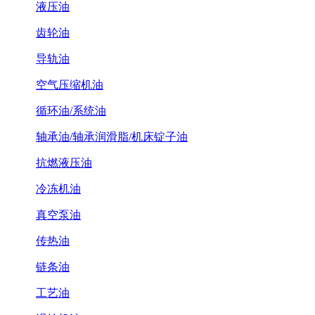
液压油
齿轮油
导轨油
空气压缩机油
循环油/系统油
轴承油/轴承润滑脂/机床锭子油
抗燃液压油
冷冻机油
真空泵油
传热油
链条油
工艺油