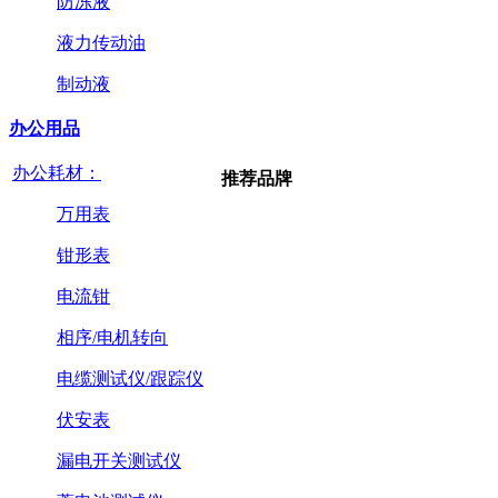
防冻液
液力传动油
制动液
办公用品
办公耗材：
推荐品牌
万用表
钳形表
电流钳
相序/电机转向
电缆测试仪/跟踪仪
伏安表
漏电开关测试仪