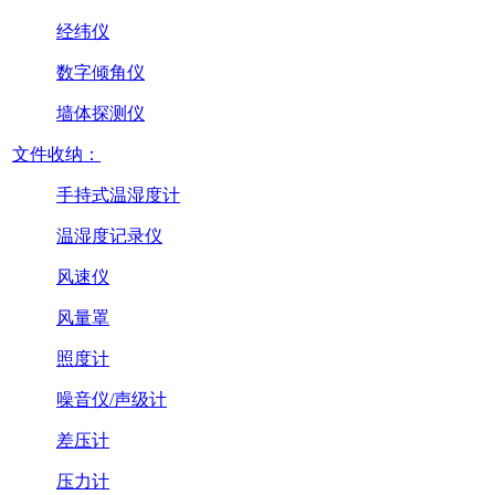
经纬仪
数字倾角仪
墙体探测仪
文件收纳：
手持式温湿度计
温湿度记录仪
风速仪
风量罩
照度计
噪音仪/声级计
差压计
压力计