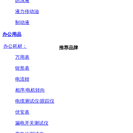
防冻液
液力传动油
制动液
办公用品
办公耗材：
推荐品牌
万用表
钳形表
电流钳
相序/电机转向
电缆测试仪/跟踪仪
伏安表
漏电开关测试仪