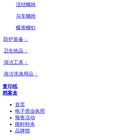
活结螺栓
马车螺栓
蝶形螺钉
防护装备：
卫生纸品：
清洁工具：
清洁洗涤用品：
复印纸
档案盒
首页
电子营业执照
预售活动
限时秒杀
品牌馆