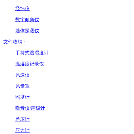
经纬仪
数字倾角仪
墙体探测仪
文件收纳：
手持式温湿度计
温湿度记录仪
风速仪
风量罩
照度计
噪音仪/声级计
差压计
压力计