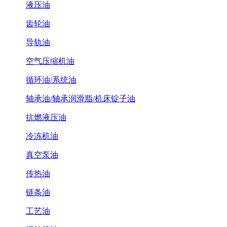
液压油
齿轮油
导轨油
空气压缩机油
循环油/系统油
轴承油/轴承润滑脂/机床锭子油
抗燃液压油
冷冻机油
真空泵油
传热油
链条油
工艺油