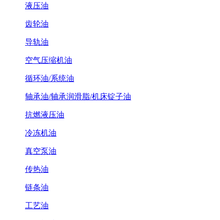
液压油
齿轮油
导轨油
空气压缩机油
循环油/系统油
轴承油/轴承润滑脂/机床锭子油
抗燃液压油
冷冻机油
真空泵油
传热油
链条油
工艺油