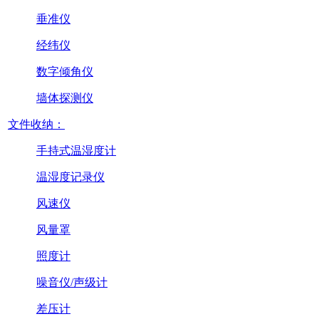
垂准仪
经纬仪
数字倾角仪
墙体探测仪
文件收纳：
手持式温湿度计
温湿度记录仪
风速仪
风量罩
照度计
噪音仪/声级计
差压计