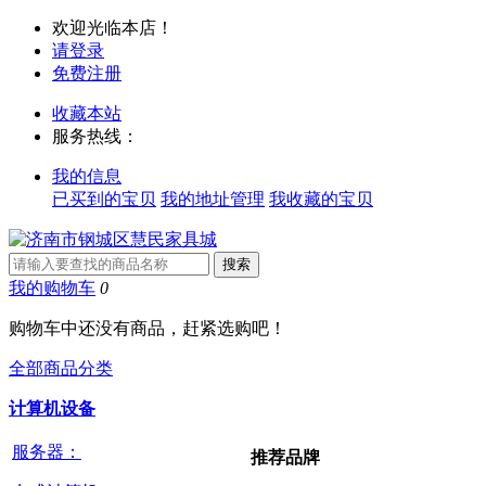
欢迎光临本店！
请登录
免费注册
收藏本站
服务热线：
我的信息
已买到的宝贝
我的地址管理
我收藏的宝贝
我的购物车
0
购物车中还没有商品，赶紧选购吧！
全部商品分类
计算机设备
服务器：
推荐品牌