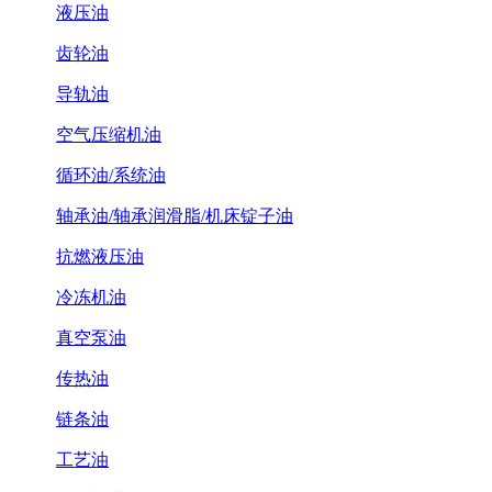
液压油
齿轮油
导轨油
空气压缩机油
循环油/系统油
轴承油/轴承润滑脂/机床锭子油
抗燃液压油
冷冻机油
真空泵油
传热油
链条油
工艺油