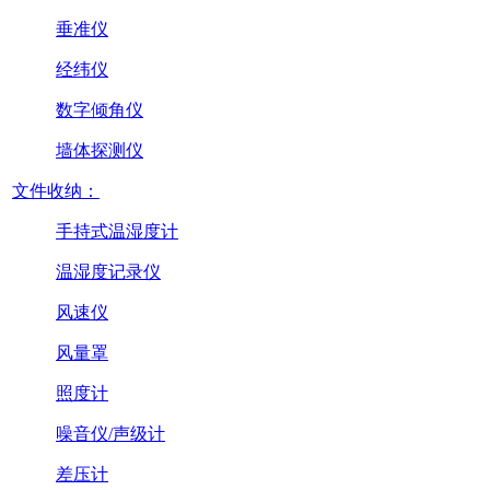
垂准仪
经纬仪
数字倾角仪
墙体探测仪
文件收纳：
手持式温湿度计
温湿度记录仪
风速仪
风量罩
照度计
噪音仪/声级计
差压计