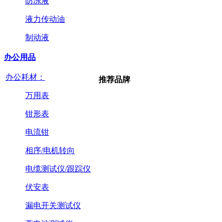
防冻液
液力传动油
制动液
办公用品
办公耗材：
推荐品牌
万用表
钳形表
电流钳
相序/电机转向
电缆测试仪/跟踪仪
伏安表
漏电开关测试仪