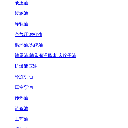
液压油
齿轮油
导轨油
空气压缩机油
循环油/系统油
轴承油/轴承润滑脂/机床锭子油
抗燃液压油
冷冻机油
真空泵油
传热油
链条油
工艺油