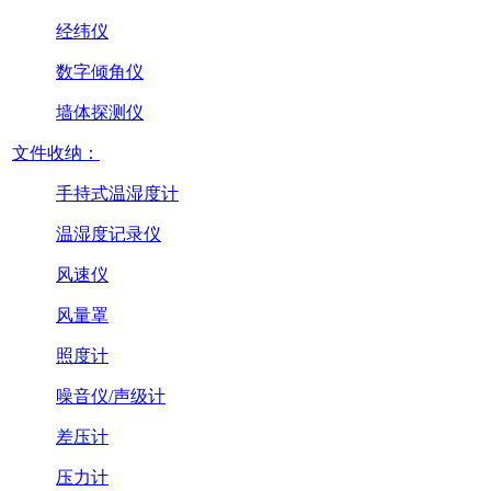
经纬仪
数字倾角仪
墙体探测仪
文件收纳：
手持式温湿度计
温湿度记录仪
风速仪
风量罩
照度计
噪音仪/声级计
差压计
压力计