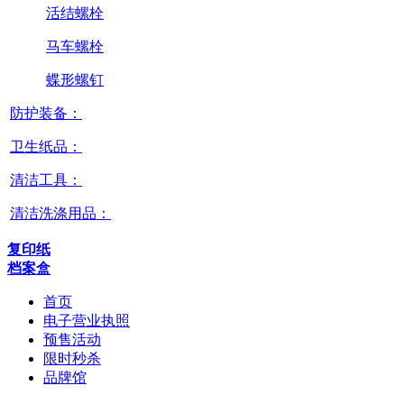
活结螺栓
马车螺栓
蝶形螺钉
防护装备：
卫生纸品：
清洁工具：
清洁洗涤用品：
复印纸
档案盒
首页
电子营业执照
预售活动
限时秒杀
品牌馆